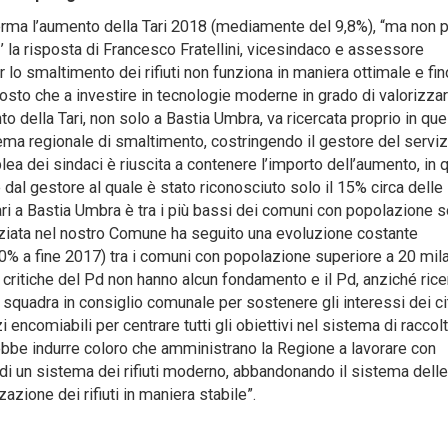
a l’aumento della Tari 2018 (mediamente del 9,8%), “ma non 
 la risposta di Francesco Fratellini, vicesindaco e assessore
 lo smaltimento dei rifiuti non funziona in maniera ottimale e fin
tosto che a investire in tecnologie moderne in grado di valorizzar
nto della Tari, non solo a Bastia Umbra, va ricercata proprio in que
ema regionale di smaltimento, costringendo il gestore del serviz
mblea dei sindaci è riuscita a contenere l’importo dell’aumento, in 
 dal gestore al quale è stato riconosciuto solo il 15% circa delle
a Tari a Bastia Umbra è tra i più bassi dei comuni con popolazione 
renziata nel nostro Comune ha seguito una evoluzione costante
70% a fine 2017) tra i comuni con popolazione superiore a 20 mil
e critiche del Pd non hanno alcun fondamento e il Pd, anziché rice
 squadra in consiglio comunale per sostenere gli interessi dei ci
 encomiabili per centrare tutti gli obiettivi nel sistema di raccol
ebbe indurre coloro che amministrano la Regione a lavorare con
di un sistema dei rifiuti moderno, abbandonando il sistema delle
zazione dei rifiuti in maniera stabile”.