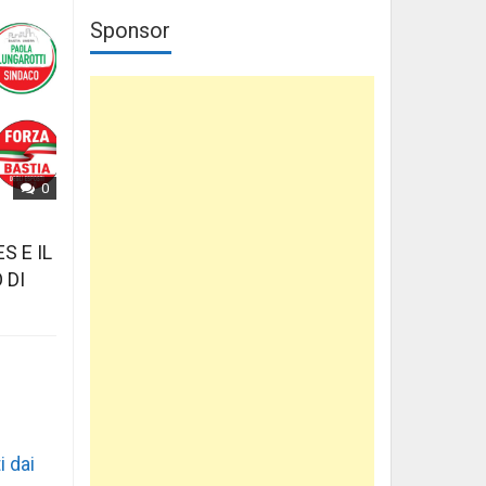
Sponsor
0
S E IL
 DI
i dai