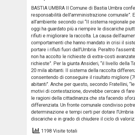
BASTIA UMBRA Il Comune di Bastia Umbra conferm
responsabilità dell’amministrazione comunale”. E’
all’ambiente secondo cui “Il sistema regionale per
oggi ha guardato più a riempire le discariche piut
rifiuti e migliorare la raccolta. La causa dell’aume
comportamenti che hanno mandato in crisi il sist
portare i rifiuti fuori dall’Umbria. Peraltro l’asse
non ha accolto le richieste di extra-costi avanzate
richieste”. Per la giunta Ansideri, “il livello dell
20 mila abitanti. Il sistema della raccolta diffe
consentendo di conseguire il risultato migliore (
abitanti”. Anche per questo, secondo Fratellini, “l
motivi di contestazione, dovrebbe cercare di fare
le ragioni della cittadinanza che sta facendo sforzi
differenziata. Un fronte comunale condiviso potr
determinazione e tempi certi per dotare l’Umbria 
discariche e in grado di chiudere il ciclo di valoriz
1198 Visite totali