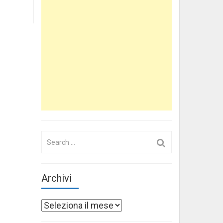
Search
for:
Archivi
Archivi