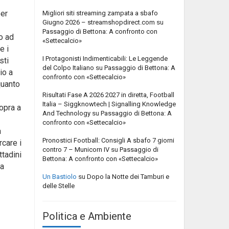
per
Migliori siti streaming zampata a sbafo
Giugno 2026 – streamshopdirect.com
su
Passaggio di Bettona: A confronto con
o ad
«Settecalcio»
e i
I Protagonisti Indimenticabili: Le Leggende
sti
del Colpo Italiano
su
Passaggio di Bettona: A
io a
confronto con «Settecalcio»
quanto
Risultati Fase A 2026 2027 in diretta, Football
Italia – Siggknowtech | Signalling Knowledge
sopra a
And Technology
su
Passaggio di Bettona: A
confronto con «Settecalcio»
a
Pronostici Football: Consigli A sbafo 7 giorni
rcare i
contro 7 – Municorn IV
su
Passaggio di
ttadini
Bettona: A confronto con «Settecalcio»
ta
Un Bastiolo
su
Dopo la Notte dei Tamburi e
delle Stelle
Politica e Ambiente