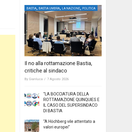
,
,
,
BASTIA
BASTIA UMBRA
LA NAZIONE
POLITICA
Il no alla rottamazione Bastia,
critiche al sindaco
By
Gianluca
/
7 Agosto 2026
“LA BOCCIATURA DELLA
ROTTAMAZIONE QUINQUIES E
IL CASO DEL SUPERSINDACO
DI BASTIA
“A Höchberg vile attentato a
valori europei”