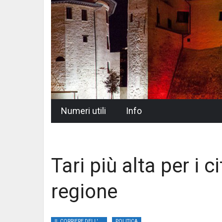
Skip
Numeri utili
Info
to
content
Tari più alta per i 
regione
IL CORRIERE DELL'UMBRIA
POLITICA