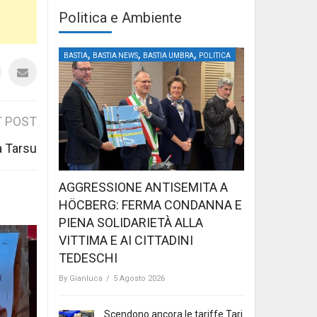
Politica e Ambiente
,
,
,
BASTIA
BASTIA NEWS
BASTIA UMBRA
POLITICA
 POST
a Tarsu
AGGRESSIONE ANTISEMITA A
HÖCBERG: FERMA CONDANNA E
PIENA SOLIDARIETÀ ALLA
VITTIMA E AI CITTADINI
TEDESCHI
By
Gianluca
/
5 Agosto 2026
Scendono ancora le tariffe Tari