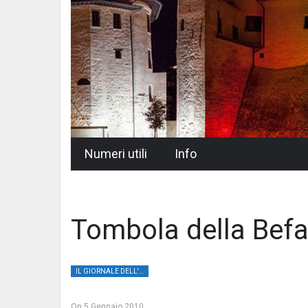
Skip
Numeri utili
Info
to
content
Tombola della Bef
IL GIORNALE DELL'UMBRIA
On
5 Gennaio 2010