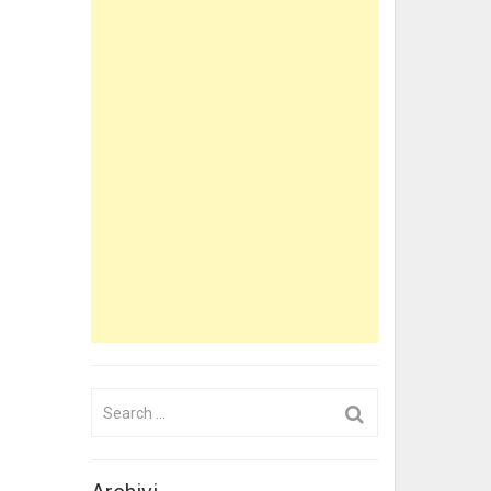
Search
for: