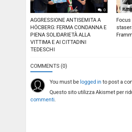
0
AGGRESSIONE ANTISEMITA A
Focus 
HÖCBERG: FERMA CONDANNA E
stasera
PIENA SOLIDARIETÀ ALLA
Framme
VITTIMA E AI CITTADINI
TEDESCHI
COMMENTS
(0)
You must be
logged in
to post a c
Questo sito utilizza Akismet per ri
commenti
.