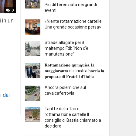
Più differenziata nei grandi
eventi
0
i in un
«Niente rottamazione cartelle
Una grande occasione persa»
Strade allagate per il
maltempo FdI: “Non c’è
manutenzione”
𝐑𝐨𝐭𝐭𝐚𝐦𝐚𝐳𝐢𝐨𝐧𝐞-𝐪𝐮i𝐧𝐪𝐮𝐢𝐞𝐬: 𝐥𝐚
𝐦𝐚𝐠𝐠𝐢𝐨𝐫𝐚𝐧𝐳𝐚 di sinistra 𝐛𝐨𝐜𝐜𝐢𝐚 𝐥𝐚
𝐩𝐫𝐨𝐩𝐨𝐬𝐭𝐚 𝐝𝐢 𝐅𝐫𝐚𝐭𝐞𝐥𝐥𝐢 𝐝’𝐈𝐭𝐚𝐥𝐢𝐚
Ancora polemiche sul
cavalcaferrovia
i dai
Tariffe della Tari e
rottamazione cartelle Il
consiglio di Bastia chiamato a
decidere