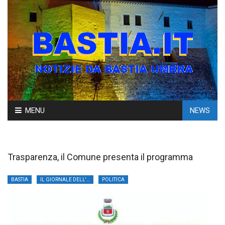
Skip
MENU
NEWS
to
content
Trasparenza, il Comune presenta il programma
BASTIA
IL GIORNALE DELL'UMBRIA
POLITICA