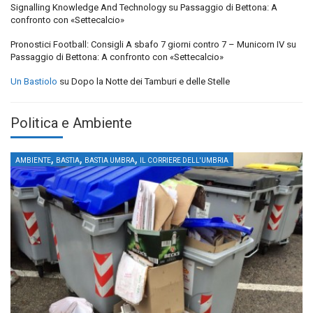
Signalling Knowledge And Technology
su
Passaggio di Bettona: A
confronto con «Settecalcio»
Pronostici Football: Consigli A sbafo 7 giorni contro 7 – Municorn IV
su
Passaggio di Bettona: A confronto con «Settecalcio»
Un Bastiolo
su
Dopo la Notte dei Tamburi e delle Stelle
Politica e Ambiente
,
,
,
AMBIENTE
BASTIA
BASTIA UMBRA
IL CORRIERE DELL'UMBRIA