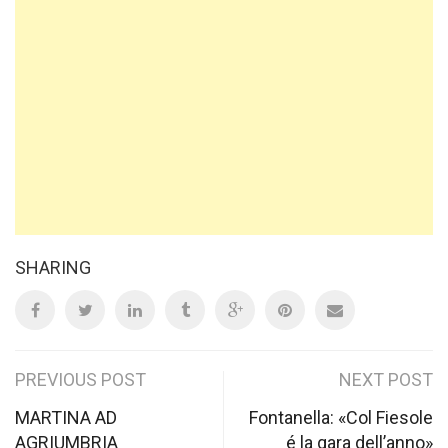
SHARING
Post
PREVIOUS POST
NEXT POST
navigation
MARTINA AD
Fontanella: «Col Fiesole
AGRIUMBRIA
é la gara dell’anno»