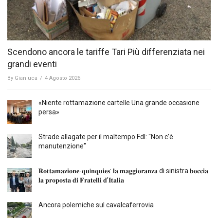
Scendono ancora le tariffe Tari Più differenziata nei
grandi eventi
By
Gianluca
/
4 Agosto 2026
«Niente rottamazione cartelle Una grande occasione
persa»
Strade allagate per il maltempo FdI: “Non c’è
manutenzione”
𝐑𝐨𝐭𝐭𝐚𝐦𝐚𝐳𝐢𝐨𝐧𝐞-𝐪𝐮i𝐧𝐪𝐮𝐢𝐞𝐬: 𝐥𝐚 𝐦𝐚𝐠𝐠𝐢𝐨𝐫𝐚𝐧𝐳𝐚 di sinistra 𝐛𝐨𝐜𝐜𝐢𝐚
𝐥𝐚 𝐩𝐫𝐨𝐩𝐨𝐬𝐭𝐚 𝐝𝐢 𝐅𝐫𝐚𝐭𝐞𝐥𝐥𝐢 𝐝’𝐈𝐭𝐚𝐥𝐢𝐚
Ancora polemiche sul cavalcaferrovia