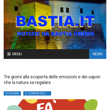
Skip
MENU
NEWS
to
content
Tre giorni alla scoperta delle emozioni e dei sapori
che la natura sa regalare
ECONOMIA
IL CORRIERE DELL'UMBRIA