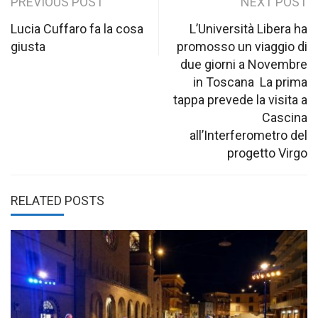
Post
PREVIOUS POST
NEXT POST
navigation
Lucia Cuffaro fa la cosa
L’Università Libera ha
giusta
promosso un viaggio di
due giorni a Novembre
in Toscana La prima
tappa prevede la visita a
Cascina
all’Interferometro del
progetto Virgo
RELATED POSTS