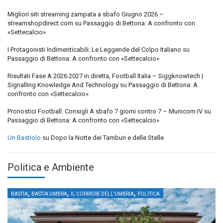
Migliori siti streaming zampata a sbafo Giugno 2026 –
streamshopdirect.com
su
Passaggio di Bettona: A confronto con
«Settecalcio»
I Protagonisti Indimenticabili: Le Leggende del Colpo Italiano
su
Passaggio di Bettona: A confronto con «Settecalcio»
Risultati Fase A 2026 2027 in diretta, Football Italia – Siggknowtech |
Signalling Knowledge And Technology
su
Passaggio di Bettona: A
confronto con «Settecalcio»
Pronostici Football: Consigli A sbafo 7 giorni contro 7 – Municorn IV
su
Passaggio di Bettona: A confronto con «Settecalcio»
Un Bastiolo
su
Dopo la Notte dei Tamburi e delle Stelle
Politica e Ambiente
,
,
,
BASTIA
BASTIA UMBRA
IL CORRIERE DELL'UMBRIA
POLITICA