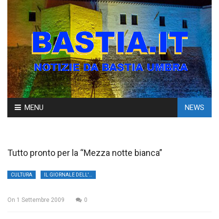
Skip
MENU
NEWS
to
content
Tutto pronto per la “Mezza notte bianca”
CULTURA
IL GIORNALE DELL'UMBRIA
On
1 Settembre 2009
0