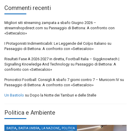
Commenti recenti
Migliori siti streaming zampata a sbafo Giugno 2026 –
streamshopdirect.com
su
Passaggio di Bettona: A confronto con
«Settecalcio»
I Protagonisti Indimenticabili: Le Leggende del Colpo Italiano
su
Passaggio di Bettona: A confronto con «Settecalcio»
Risultati Fase A 2026 2027 in diretta, Football Italia – Siggknowtech |
Signalling Knowledge And Technology
su
Passaggio di Bettona: A
confronto con «Settecalcio»
Pronostici Football: Consigli A sbafo 7 giorni contro 7 – Municorn IV
su
Passaggio di Bettona: A confronto con «Settecalcio»
Un Bastiolo
su
Dopo la Notte dei Tamburi e delle Stelle
Politica e Ambiente
,
,
,
BASTIA
BASTIA UMBRA
LA NAZIONE
POLITICA