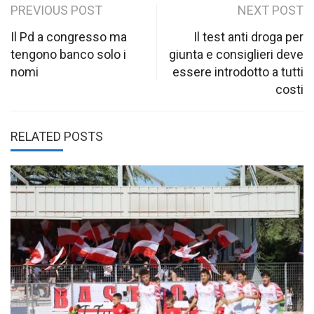
Post
PREVIOUS POST
NEXT POST
navigation
Il Pd a congresso ma
Il test anti droga per
tengono banco solo i
giunta e consiglieri deve
nomi
essere introdotto a tutti
costi
RELATED POSTS