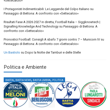
«Settecalcio»
I Protagonisti Indimenticabili: Le Leggende del Colpo Italiano
su
Passaggio di Bettona: A confronto con «Settecalcio»
Risultati Fase A 2026 2027 in diretta, Football Italia – Siggknowtech |
Signalling Knowledge And Technology
su
Passaggio di Bettona: A
confronto con «Settecalcio»
Pronostici Football: Consigli A sbafo 7 giorni contro 7 – Municorn IV
su
Passaggio di Bettona: A confronto con «Settecalcio»
Un Bastiolo
su
Dopo la Notte dei Tamburi e delle Stelle
Politica e Ambiente
,
,
,
BASTIA
BASTIA NEWS
BASTIA UMBRA
POLITICA