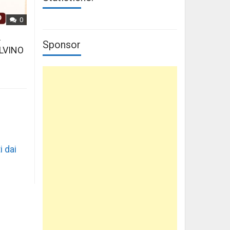
0
L
Sponsor
LVINO
i dai