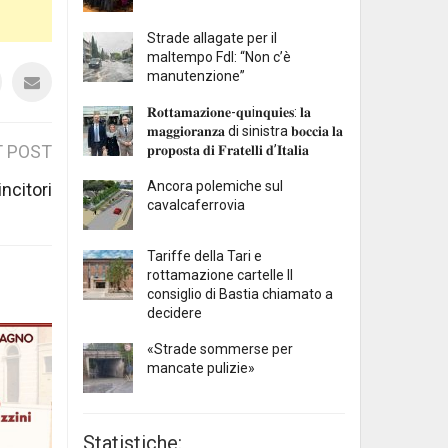
Strade allagate per il
maltempo FdI: “Non c’è
manutenzione”
𝐑𝐨𝐭𝐭𝐚𝐦𝐚𝐳𝐢𝐨𝐧𝐞-𝐪𝐮i𝐧𝐪𝐮𝐢𝐞𝐬: 𝐥𝐚
𝐦𝐚𝐠𝐠𝐢𝐨𝐫𝐚𝐧𝐳𝐚 di sinistra 𝐛𝐨𝐜𝐜𝐢𝐚 𝐥𝐚
 POST
𝐩𝐫𝐨𝐩𝐨𝐬𝐭𝐚 𝐝𝐢 𝐅𝐫𝐚𝐭𝐞𝐥𝐥𝐢 𝐝’𝐈𝐭𝐚𝐥𝐢𝐚
Ancora polemiche sul
ncitori
cavalcaferrovia
Tariffe della Tari e
rottamazione cartelle Il
consiglio di Bastia chiamato a
decidere
«Strade sommerse per
mancate pulizie»
Statistiche: