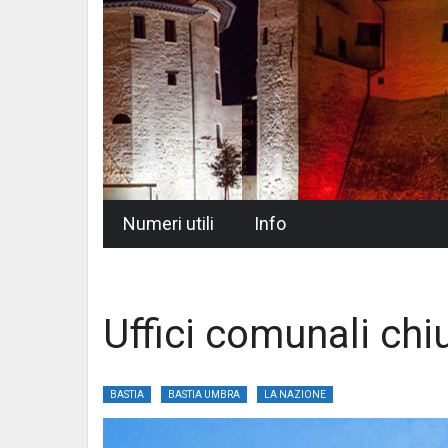
Skip
Numeri utili
Info
to
content
Uffici comunali chiu
BASTIA
BASTIA UMBRA
LA NAZIONE