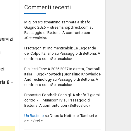
Commenti recenti
Migliori siti streaming zampata a sbafo
Giugno 2026 – streamshopdirect.com
su
Passaggio di Bettona: A confronto con
«Settecalcio»
servizi
I Protagonisti Indimenticabili: Le Leggende
i
del Colpo Italiano
su
Passaggio di Bettona: A
confronto con «Settecalcio»
dei
Risultati Fase A 2026 2027 in diretta, Football
Italia – Siggknowtech | Signalling Knowledge
And Technology
su
Passaggio di Bettona: A
ria 8 –
confronto con «Settecalcio»
Pronostici Football: Consigli A sbafo 7 giorni
contro 7 – Municorn IV
su
Passaggio di
Bettona: A confronto con «Settecalcio»
Un Bastiolo
su
Dopo la Notte dei Tamburi e
delle Stelle