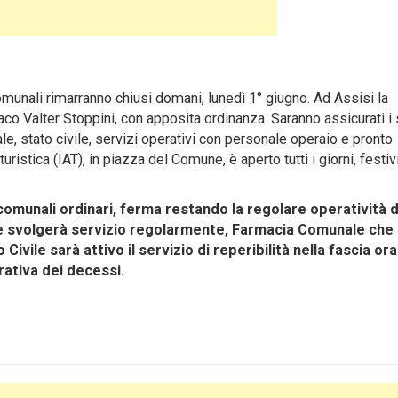
 comunali rimarranno chiusi domani, lunedì 1° giugno. Ad Assisi la
co Valter Stoppini, con apposita ordinanza. Saranno assicurati i 
e, stato civile, servizi operativi con personale operaio e pronto
uristica (IAT), in piazza del Comune, è aperto tutti i giorni, festiv
 comunali ordinari, ferma restando la regolare operatività 
che svolgerà servizio regolarmente, Farmacia Comunale che
vile sarà attivo il servizio di reperibilità nella fascia ora
ativa dei decessi.