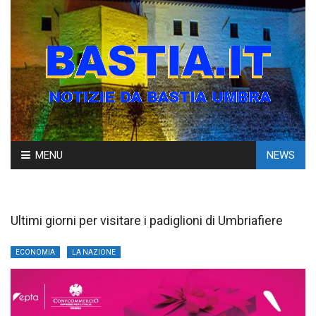
Skip
MENU
NEWS
to
content
Ultimi giorni per visitare i padiglioni di Umbriafiere
ECONOMIA
LA NAZIONE