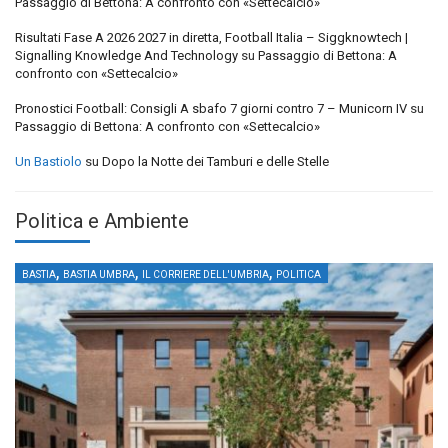
Passaggio di Bettona: A confronto con «Settecalcio»
Risultati Fase A 2026 2027 in diretta, Football Italia – Siggknowtech |
Signalling Knowledge And Technology
su
Passaggio di Bettona: A
confronto con «Settecalcio»
Pronostici Football: Consigli A sbafo 7 giorni contro 7 – Municorn IV
su
Passaggio di Bettona: A confronto con «Settecalcio»
Un Bastiolo
su
Dopo la Notte dei Tamburi e delle Stelle
Politica e Ambiente
,
,
,
BASTIA
BASTIA UMBRA
IL CORRIERE DELL'UMBRIA
POLITICA