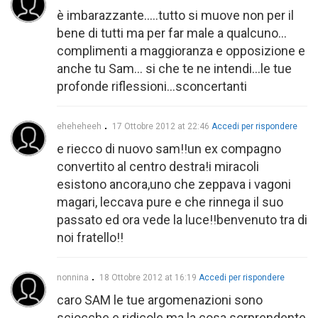
è imbarazzante…..tutto si muove non per il
bene di tutti ma per far male a qualcuno…
complimenti a maggioranza e opposizione e
anche tu Sam… si che te ne intendi…le tue
profonde riflessioni…sconcertanti
eheheheeh
17 Ottobre 2012 at 22:46
Accedi per rispondere
e riecco di nuovo sam!!un ex compagno
convertito al centro destra!i miracoli
esistono ancora,uno che zeppava i vagoni
magari, leccava pure e che rinnega il suo
passato ed ora vede la luce!!benvenuto tra di
noi fratello!!
nonnina
18 Ottobre 2012 at 16:19
Accedi per rispondere
caro SAM le tue argomenazioni sono
sciocche e ridicole ma la cosa sorprendente