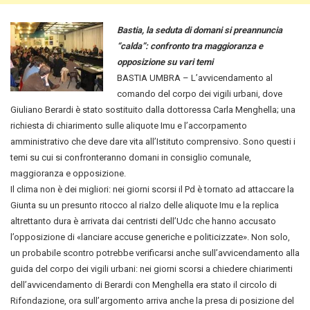
Bastia, la seduta di domani si preannuncia
“calda”: confronto tra maggioranza e
opposizione su vari temi
BASTIA UMBRA – L’avvicendamento al
comando del corpo dei vigili urbani, dove
Giuliano Berardi è stato sostituito dalla dottoressa Carla Menghella
; una
richiesta di chiarimento sulle aliquote Imu e l’accorpamento
amministrativo che deve dare vita all’Istituto comprensivo. Sono questi i
temi su cui si confronteranno domani in consiglio comunale,
maggioranza e opposizione.
Il clima non è dei migliori: nei giorni scorsi il Pd è tornato ad attaccare la
Giunta su un presunto ritocco al rialzo delle aliquote Imu e la replica
altrettanto dura è arrivata dai centristi dell’Udc che hanno accusato
l’opposizione di «lanciare accuse generiche e politicizzate». Non solo,
un probabile scontro potrebbe verificarsi anche sull’avvicendamento alla
guida del corpo dei vigili urbani: nei giorni scorsi a chiedere chiarimenti
dell’avvicendamento di Berardi con Menghella era stato il circolo di
Rifondazione, ora sull’argomento arriva anche la presa di posizione del