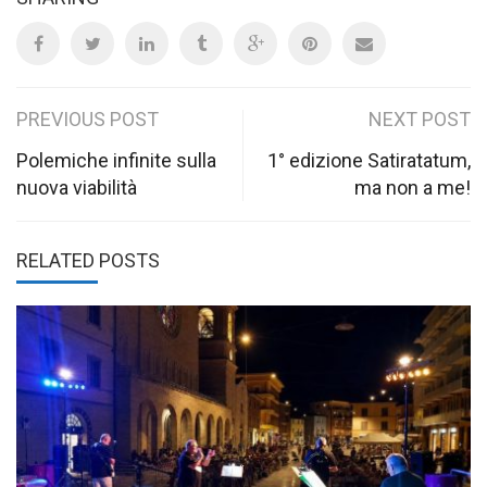
Post
PREVIOUS POST
NEXT POST
navigation
Polemiche infinite sulla
1° edizione Satiratatum,
nuova viabilità
ma non a me!
RELATED POSTS