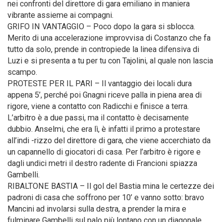
nei confronti del direttore di gara emiliano in maniera
vibrante assieme ai compagni.
GRIFO IN VANTAGGIO – Poco dopo la gara si sblocca.
Merito di una accelerazione improvvisa di Costanzo che fa
tutto da solo, prende in contropiede la linea difensiva di
Luzi e si presenta a tu per tu con Tajolini, al quale non lascia
scampo.
PROTESTE PER IL PARI – Il vantaggio dei locali dura
appena 5’, perché poi Gnagni riceve palla in piena area di
rigore, viene a contatto con Radicchi e finisce a terra.
L’arbitro è a due passi, ma il contatto è decisamente
dubbio. Anselmi, che era lì, è infatti il primo a protestare
all’indi -rizzo del direttore di gara, che viene accerchiato da
un capannello di giocatori di casa. Per l’arbitro è rigore e
dagli undici metri il destro radente di Francioni spiazza
Gambelli.
RIBALTONE BASTIA – Il gol del Bastia mina le certezze dei
padroni di casa che soffrono per 10’ e vanno sotto: bravo
Mancini ad involarsi sulla destra, a prender la mira e
fulminare Gambelli sul palo più lontano con un diagonale