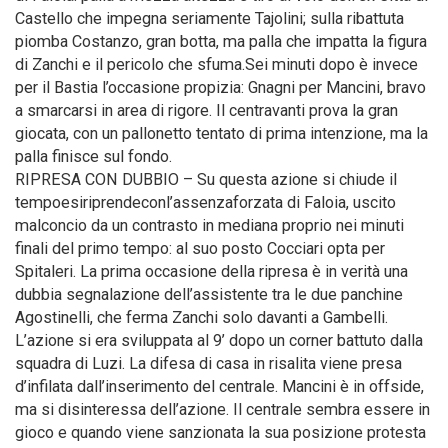
Castello che impegna seriamente Tajolini; sulla ribattuta
piomba Costanzo, gran botta, ma palla che impatta la figura
di Zanchi e il pericolo che sfuma.Sei minuti dopo è invece
per il Bastia l’occasione propizia: Gnagni per Mancini, bravo
a smarcarsi in area di rigore. Il centravanti prova la gran
giocata, con un pallonetto tentato di prima intenzione, ma la
palla finisce sul fondo.
RIPRESA CON DUBBIO – Su questa azione si chiude il
tempoesiriprendeconl’assenzaforzata di Faloia, uscito
malconcio da un contrasto in mediana proprio nei minuti
finali del primo tempo: al suo posto Cocciari opta per
Spitaleri. La prima occasione della ripresa è in verità una
dubbia segnalazione dell’assistente tra le due panchine
Agostinelli, che ferma Zanchi solo davanti a Gambelli.
L’azione si era sviluppata al 9’ dopo un corner battuto dalla
squadra di Luzi. La difesa di casa in risalita viene presa
d’infilata dall’inserimento del centrale. Mancini è in offside,
ma si disinteressa dell’azione. Il centrale sembra essere in
gioco e quando viene sanzionata la sua posizione protesta