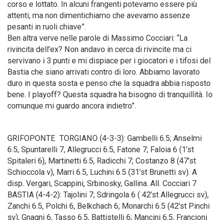
corso e lottato. In alcuni frangenti potevamo essere più
attenti, ma non dimentichiamo che avevamo assenze
pesanti in ruoli chiave”.
Ben altra verve nelle parole di Massimo Cocciari: “La
rivincita dell’ex? Non andavo in cerca di rivincite ma ci
servivano i 3 punti e mi dispiace per i giocatori e i tifosi del
Bastia che siano arrivati contro di loro. Abbiamo lavorato
duro in questa sosta e penso che la squadra abbia risposto
bene. I playoff? Questa squadra ha bisogno di tranquillità. Io
comunque mi guardo ancora indietro”.
GRIFOPONTE TORGIANO (4-3-3): Gambelli 6.5; Anselmi
6.5, Spuntarelli 7, Allegrucci 6.5, Fatone 7; Faloia 6 (1’st
Spitaleri 6), Martinetti 6.5, Radicchi 7; Costanzo 8 (47’st
Schioccola v), Marri 6.5, Luchini 6.5 (31’st Brunetti sv). A
disp. Vergari, Scappini, Srbinosky, Gallina. All. Cocciari 7
BASTIA (4-4-2): Tajolini 7; Sdringola 6 ( 42’st Allegrucci sv),
Zanchi 6.5, Polchi 6, Belkchach 6; Monarchi 6.5 (42’st Pinchi
sv), Gnagni 6, Tasso 6.5, Battistelli 6; Mancini 6.5, Francioni