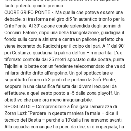
tanto potente quanto preciso.
CUORE GRIFO PONTE -. Ma quella che poteva essere una
debacle, si trasforma nel giro di5 ’in autentico trionfo per la
GrifoPonte. Al 39’ azione corale splendida degli uomini di
Cocciari: Fatone, dopo una bella triangolazione, guadagna il
fondo sulla corsia sinistra e centra un pallone perfetto che
viene incornato da Radicchi per il colpo del pari. A 1’ dal 90’
poi Costanzo guadagna la palma dell’uo – mo partita. L’ex
tifernate controlla dai 25 metri spostato sulla destra, punta
Tajolini e lo batte con un fendente telecomandato che va ad
infilarsi dritto dritto all’angolino. Un gol spettacolare e
soprattutto foriero di 3 punti che portano la GrifoPonte,
seppure in una classifica falsata dai diversi recuperi da
effettuare, a quel sesto posto a -5 dalla zona playoff. Un
obiettivo che pare ora meno irraggiungibile.
SPOGLIATOI – Comprensibile a fine gara l’amarezza di
Zoran Luzi: “Perdere in questa maniera fa male – dice il
tecnico del Bastia – perché a 10’dalla fine eravamo avanti.
Alla squadra comunque ho poco da dire, si è impegnata, ha