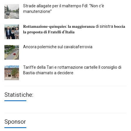
Strade allagate per il maltempo FdI: “Non c’è
manutenzione”
𝐑𝐨𝐭𝐭𝐚𝐦𝐚𝐳𝐢𝐨𝐧𝐞-𝐪𝐮i𝐧𝐪𝐮𝐢𝐞𝐬: 𝐥𝐚 𝐦𝐚𝐠𝐠𝐢𝐨𝐫𝐚𝐧𝐳𝐚 di sinistra 𝐛𝐨𝐜𝐜𝐢𝐚
𝐥𝐚 𝐩𝐫𝐨𝐩𝐨𝐬𝐭𝐚 𝐝𝐢 𝐅𝐫𝐚𝐭𝐞𝐥𝐥𝐢 𝐝’𝐈𝐭𝐚𝐥𝐢𝐚
Ancora polemiche sul cavalcaferrovia
Tariffe della Tari e rottamazione cartelle Il consiglio di
Bastia chiamato a decidere
Statistiche:
Sponsor