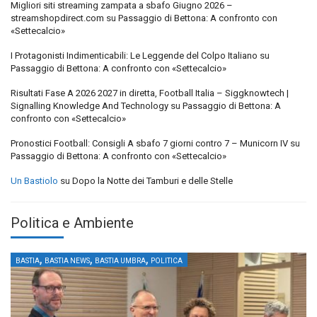
Migliori siti streaming zampata a sbafo Giugno 2026 –
streamshopdirect.com
su
Passaggio di Bettona: A confronto con
«Settecalcio»
I Protagonisti Indimenticabili: Le Leggende del Colpo Italiano
su
Passaggio di Bettona: A confronto con «Settecalcio»
Risultati Fase A 2026 2027 in diretta, Football Italia – Siggknowtech |
Signalling Knowledge And Technology
su
Passaggio di Bettona: A
confronto con «Settecalcio»
Pronostici Football: Consigli A sbafo 7 giorni contro 7 – Municorn IV
su
Passaggio di Bettona: A confronto con «Settecalcio»
Un Bastiolo
su
Dopo la Notte dei Tamburi e delle Stelle
Politica e Ambiente
,
,
,
BASTIA
BASTIA NEWS
BASTIA UMBRA
POLITICA