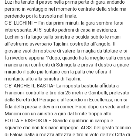
Luzi ha tenuto il passo nella prima parte di gara, andando
persino in vantaggio nel momento centrale della sfida ma
perdendo poi la bussola nel finale.
C’E’ LUCHINI – Fin dai primi minuti, la gara sembra farsi
interessante. Al 5’ subito padroni di casa in evidenza:
Luchini si fa largo sulla sinistra e scalda subito le mani
all’estremo avversario Tajolini, costretto all’angolo. Il
giovane vuol dimostrare di valere la maglia da titolare e si
fa rivedere appena 1’dopo, quando ha la meglio sulla corsia
mancina nei confronti di Sdringola e prova il destro a girare
mirando il palo più lontano con la palla che sfiora il
montante alto alla sinistra di Tajolini.
C’E’ ANCHE IL BASTIA- La risposta bastiola affidata a
Francioni: controllo e tiro dai 25 metri e Gambelli, prelevato
dalla Beretti del Perugia e all’esordio in Eccellenza, non si
fida della presa e devia in corner. Poco dopo si vede anche
Mancini con un sinistro a giro dal limite troppo alto.
BOTTA E RISPOSTA – Grande equilibrio in campo e
squadre che non lesinano impegno. Al 33’ bel gesto tecnico
di Faloia: palla a mezza altezza e tiro al volo dell’ex Città di