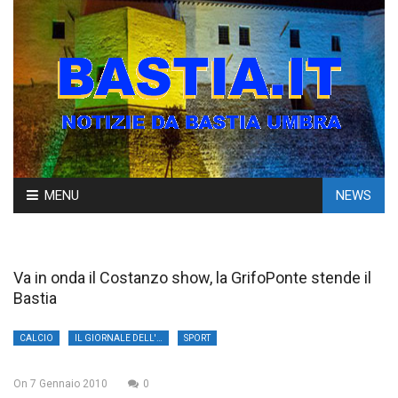
Skip
MENU
NEWS
to
content
Va in onda il Costanzo show, la GrifoPonte stende il
Bastia
CALCIO
IL GIORNALE DELL'UMBRIA
SPORT
On
7 Gennaio 2010
0