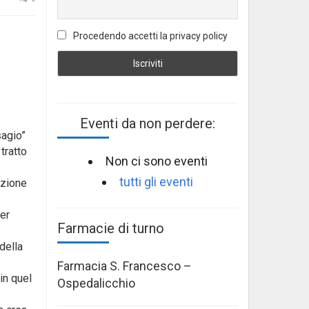
Procedendo accetti la privacy policy
Eventi da non perdere:
sagio”
tratto
Non ci sono eventi
tutti gli eventi
azione
per
Farmacie di turno
della
Farmacia S. Francesco –
in quel
Ospedalicchio