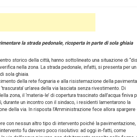
imentare la strada pedonale, ricoperta in parte di sola ghiaia
ntro storico della città, hanno sottolineato una situazione di “di
verifica nella zona.
La strada pedonale, infatti, si presenta per un 
di sola ghiaia.
facimento della rete fognaria e alla risistemazione della paviment
trascurata’ un’area della via lasciata senza rivestimento. Di
a zona, il ‘materia-le’ di copertura trascinato dall’acqua finiva 
ì, durante un incontro con il sindaco, i residenti lamentarono la
ne della via. In risposta l’Amministrazione fece allora spargere 
re con nessun altro tipo di intervento poiché la pavimentazione, 
l’intervento fu davvero poco risolutivo: ad oggi in-fatti, come