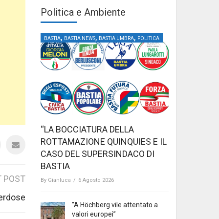
Politica e Ambiente
,
,
,
BASTIA
BASTIA NEWS
BASTIA UMBRA
POLITICA
“LA BOCCIATURA DELLA
ROTTAMAZIONE QUINQUIES E IL
CASO DEL SUPERSINDACO DI
BASTIA
 POST
By
Gianluca
/
6 Agosto 2026
verdose
“A Höchberg vile attentato a
valori europei”