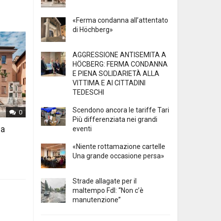
«Ferma condanna all’attentato
di Höchberg»
AGGRESSIONE ANTISEMITA A
HÖCBERG: FERMA CONDANNA
E PIENA SOLIDARIETÀ ALLA
VITTIMA E AI CITTADINI
TEDESCHI
Scendono ancora le tariffe Tari
0
Più differenziata nei grandi
 a
eventi
«Niente rottamazione cartelle
Una grande occasione persa»
Strade allagate per il
maltempo FdI: “Non c’è
manutenzione”