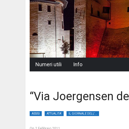
Skip
Numeri utili
Info
to
content
“Via Joergensen de
ASSISI
ATTUALITA'
IL GIORNALE DELL'UMBRIA
On
2 Febbraio 2011