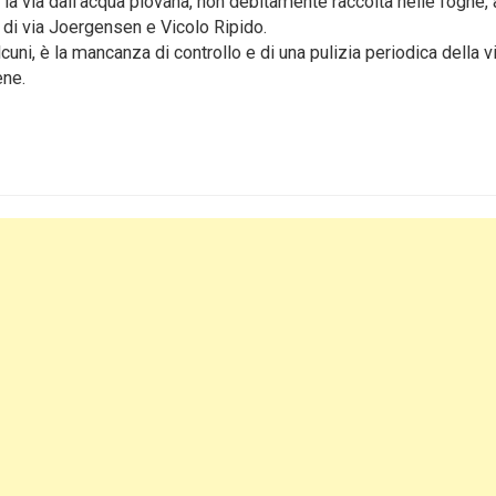
go la via dall’acqua piovana, non debitamente raccolta nelle fogne, 
 di via Joergensen e Vicolo Ripido.
ni, è la mancanza di controllo e di una pulizia periodica della vi
ene.