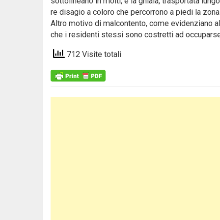
sottolineano in molti, è la ghiaia, trasportata lun
re disagio a coloro che percorrono a piedi la zona
Altro motivo di malcontento, come evidenziano alcu
che i residenti stessi sono costretti ad occupars
712 Visite totali