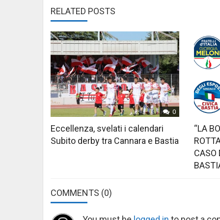
RELATED POSTS
0
Eccellenza, svelati i calendari
“LA B
Subito derby tra Cannara e Bastia
ROTTA
CASO 
BASTI
COMMENTS
(0)
You must be
logged in
to post a c