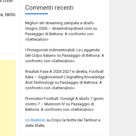
a crea-
Commenti recenti
a, tanto
Migliori siti streaming zampata a sbafo
Giugno 2026 – streamshopdirect.com
su
Passaggio di Bettona: A confronto con
«Settecalcio»
I Protagonisti Indimenticabili: Le Leggende
del Colpo Italiano
su
Passaggio di Bettona: A
confronto con «Settecalcio»
Risultati Fase A 2026 2027 in diretta, Football
Italia – Siggknowtech | Signalling Knowledge
And Technology
su
Passaggio di Bettona: A
confronto con «Settecalcio»
Pronostici Football: Consigli A sbafo 7 giorni
contro 7 – Municorn IV
su
Passaggio di
Bettona: A confronto con «Settecalcio»
Un Bastiolo
su
Dopo la Notte dei Tamburi e
delle Stelle