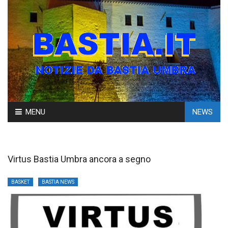
Skip
MENU
NEWS
to
content
Virtus Bastia Umbra ancora a segno
BASKET
BASTIA NEWS