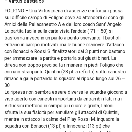
– Virtus Bastia 59
FOLIGNO – Una Virtus piena di assenze e infortuni passa
sul difficile campo di Foligno dove ad attenderli ci sono gli
Amici della Pallacanestro A e del loro coach Sant’ Angelo.
La partita facile sulla carta vista l’andata ( 71 – 50) si
trasforma invece in un punto a punto snervante. I bastioli
entrano in campo motivati, ma le buone manovre d’attacco
con Bonacci e Rossi S. finalizzatori dai 3 punti non bastano
per ammazzare la partita e portarla sui giusti binari
. La
difesa non troppo precisa fa rimanere in piedi Foligno che
con uno straripante Quintini (23 pt. a referto) sotto canestro
rimane a galla portando le squadre al riposo lungo sul 26 –
30.
La ripresa non sembra essere diversa le squadre giocano a
viso aperto con canestri importanti da entrambi i lati, ma i
Virtussini mettono in campo più cuore e grinta, Laloni
sfrutta la sua fisicità per annullare gli attacchi di Quintini,
mentre in attacco la calma del Play Rossi M. inquadra la
squadra con Bonacci (13 pt) e Innocenzi (13 pt) che