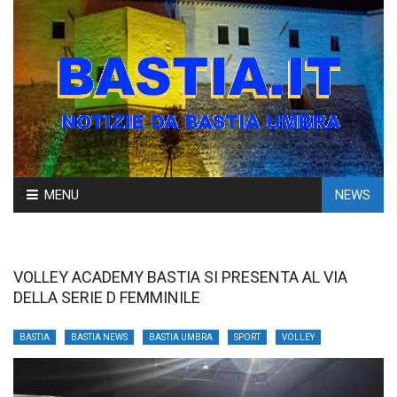
Skip
MENU
NEWS
to
content
VOLLEY ACADEMY BASTIA SI PRESENTA AL VIA
DELLA SERIE D FEMMINILE
BASTIA
BASTIA NEWS
BASTIA UMBRA
SPORT
VOLLEY