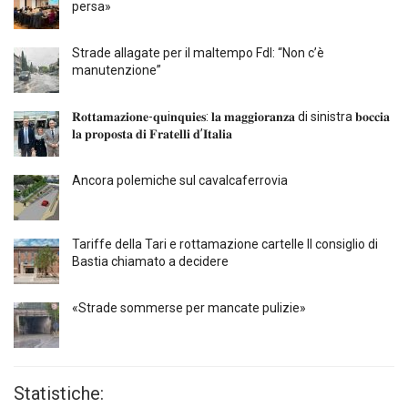
persa»
Strade allagate per il maltempo FdI: “Non c’è
manutenzione”
𝐑𝐨𝐭𝐭𝐚𝐦𝐚𝐳𝐢𝐨𝐧𝐞-𝐪𝐮i𝐧𝐪𝐮𝐢𝐞𝐬: 𝐥𝐚 𝐦𝐚𝐠𝐠𝐢𝐨𝐫𝐚𝐧𝐳𝐚 di sinistra 𝐛𝐨𝐜𝐜𝐢𝐚
𝐥𝐚 𝐩𝐫𝐨𝐩𝐨𝐬𝐭𝐚 𝐝𝐢 𝐅𝐫𝐚𝐭𝐞𝐥𝐥𝐢 𝐝’𝐈𝐭𝐚𝐥𝐢𝐚
Ancora polemiche sul cavalcaferrovia
Tariffe della Tari e rottamazione cartelle Il consiglio di
Bastia chiamato a decidere
«Strade sommerse per mancate pulizie»
Statistiche: