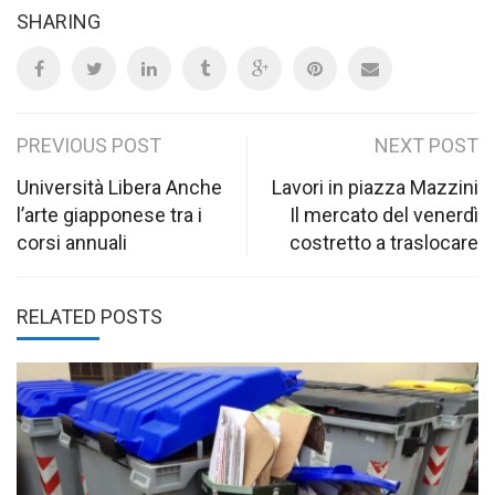
SHARING
Post
PREVIOUS POST
NEXT POST
navigation
Università Libera Anche
Lavori in piazza Mazzini
l’arte giapponese tra i
Il mercato del venerdì
corsi annuali
costretto a traslocare
RELATED POSTS