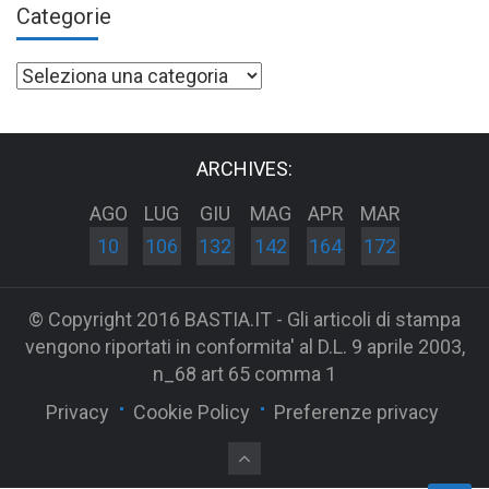
Categorie
Categorie
ARCHIVES:
AGO
LUG
GIU
MAG
APR
MAR
10
106
132
142
164
172
© Copyright 2016 BASTIA.IT - Gli articoli di stampa
vengono riportati in conformita' al D.L. 9 aprile 2003,
n_68 art 65 comma 1
Privacy
Cookie Policy
Preferenze privacy