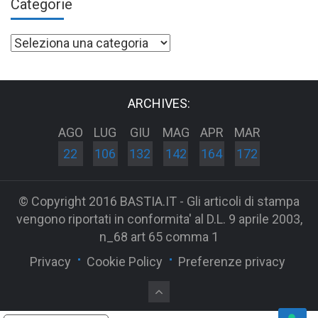
Categorie
Categorie
ARCHIVES:
AGO
LUG
GIU
MAG
APR
MAR
22
106
132
142
164
172
© Copyright 2016 BASTIA.IT - Gli articoli di stampa
vengono riportati in conformita' al D.L. 9 aprile 2003,
n_68 art 65 comma 1
Privacy
Cookie Policy
Preferenze privacy