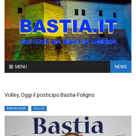
Skip
MENU
NEWS
to
content
Volley, Oggi il posticipo Bastia-Foligno
BASTIA NEWS
VOLLEY