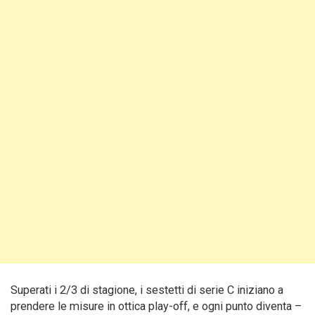
Superati i 2/3 di stagione, i sestetti di serie C iniziano a
prendere le misure in ottica play-off, e ogni punto diventa –