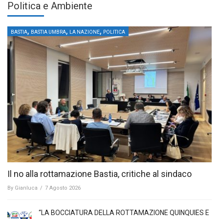
Politica e Ambiente
,
,
,
BASTIA
BASTIA UMBRA
LA NAZIONE
POLITICA
Il no alla rottamazione Bastia, critiche al sindaco
By
Gianluca
/
7 Agosto 2026
“LA BOCCIATURA DELLA ROTTAMAZIONE QUINQUIES E