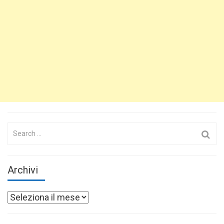
Search
for:
Archivi
Archivi