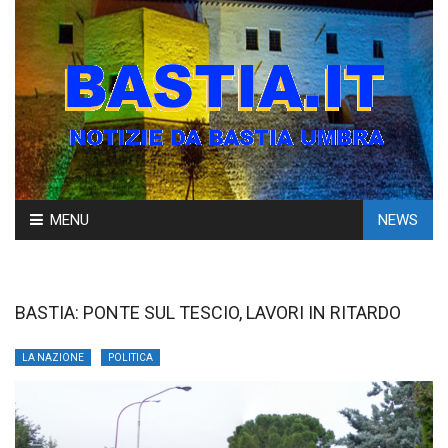
Skip
MENU
NEWS
to
content
BASTIA: PONTE SUL TESCIO, LAVORI IN RITARDO
LA NAZIONE
POLITICA