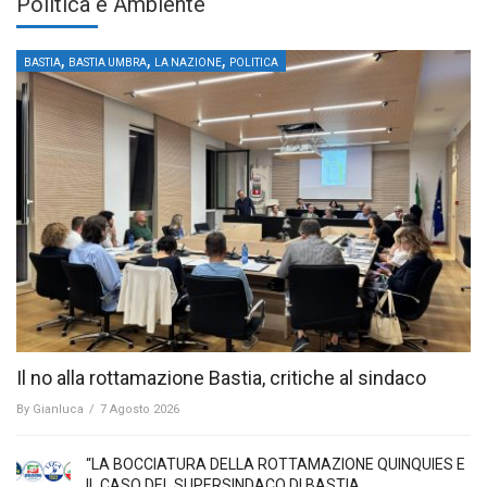
Politica e Ambiente
,
,
,
BASTIA
BASTIA UMBRA
LA NAZIONE
POLITICA
Il no alla rottamazione Bastia, critiche al sindaco
By
Gianluca
/
7 Agosto 2026
“LA BOCCIATURA DELLA ROTTAMAZIONE QUINQUIES E
IL CASO DEL SUPERSINDACO DI BASTIA