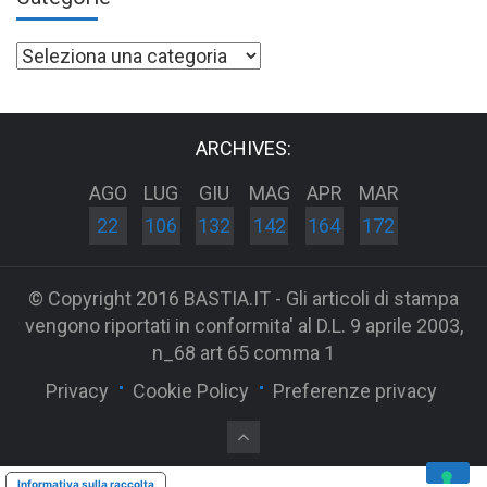
Categorie
ARCHIVES:
AGO
LUG
GIU
MAG
APR
MAR
22
106
132
142
164
172
© Copyright 2016 BASTIA.IT - Gli articoli di stampa
vengono riportati in conformita' al D.L. 9 aprile 2003,
n_68 art 65 comma 1
Privacy
Cookie Policy
Preferenze privacy
Informativa sulla raccolta