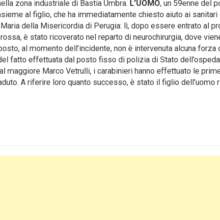
nella zona industriale di Bastia Umbra.
L’UOMO
, un 59enne del p
insieme al figlio, che ha immediatamente chiesto aiuto ai sanitari
Maria della Misericordia di Perugia: lì, dopo essere entrato al pr
ossa, è stato ricoverato nel reparto di neurochirurgia, dove vien
l posto, al momento dell’incidente, non è intervenuta alcuna forza 
el fatto effettuata dal posto fisso di polizia di Stato dell’ospeda
al maggiore Marco Vetrulli, i carabinieri hanno effettuato le prim
aduto. A riferire loro quanto successo, è stato il figlio dell’uomo