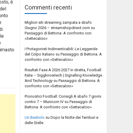
osto, è
Commenti recenti
 del
onto
e
Migliori siti streaming zampata a sbafo
Giugno 2026 – streamshopdirect.com
su
di
Passaggio di Bettona: A confronto con
le
«Settecalcio»
e
I Protagonisti Indimenticabili: Le Leggende
 rimasto
del Colpo Italiano
su
Passaggio di Bettona: A
confronto con «Settecalcio»
Risultati Fase A 2026 2027 in diretta, Football
Italia – Siggknowtech | Signalling Knowledge
And Technology
su
Passaggio di Bettona: A
confronto con «Settecalcio»
Pronostici Football: Consigli A sbafo 7 giorni
contro 7 – Municorn IV
su
Passaggio di
Bettona: A confronto con «Settecalcio»
Un Bastiolo
su
Dopo la Notte dei Tamburi e
delle Stelle