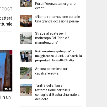
Più differenziata nei grandi
eventi
 POST
«Niente rottamazione cartelle
catterà
Una grande occasione persa»
utturale
Strade allagate per il
maltempo FdI: “Non c’è
manutenzione”
𝐑𝐨𝐭𝐭𝐚𝐦𝐚𝐳𝐢𝐨𝐧𝐞-𝐪𝐮i𝐧𝐪𝐮𝐢𝐞𝐬: 𝐥𝐚
𝐦𝐚𝐠𝐠𝐢𝐨𝐫𝐚𝐧𝐳𝐚 di sinistra 𝐛𝐨𝐜𝐜𝐢𝐚 𝐥𝐚
𝐩𝐫𝐨𝐩𝐨𝐬𝐭𝐚 𝐝𝐢 𝐅𝐫𝐚𝐭𝐞𝐥𝐥𝐢 𝐝’𝐈𝐭𝐚𝐥𝐢𝐚
Ancora polemiche sul
cavalcaferrovia
Tariffe della Tari e
0
rottamazione cartelle Il
consiglio di Bastia chiamato a
i in un
decidere