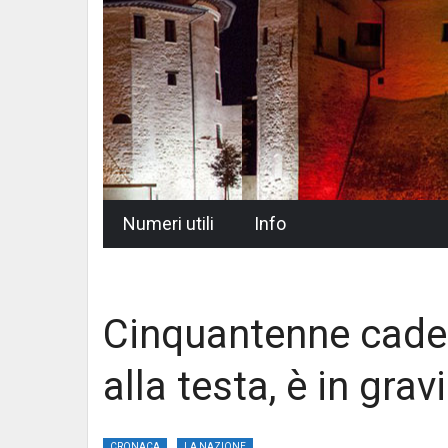
Skip
Numeri utili
Info
to
content
Cinquantenne cade 
alla testa, è in grav
CRONACA
LA NAZIONE