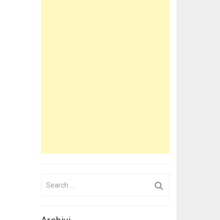
Search
for: