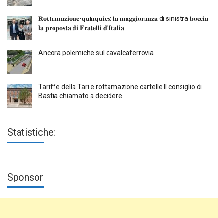
𝐑𝐨𝐭𝐭𝐚𝐦𝐚𝐳𝐢𝐨𝐧𝐞-𝐪𝐮i𝐧𝐪𝐮𝐢𝐞𝐬: 𝐥𝐚 𝐦𝐚𝐠𝐠𝐢𝐨𝐫𝐚𝐧𝐳𝐚 di sinistra 𝐛𝐨𝐜𝐜𝐢𝐚
𝐥𝐚 𝐩𝐫𝐨𝐩𝐨𝐬𝐭𝐚 𝐝𝐢 𝐅𝐫𝐚𝐭𝐞𝐥𝐥𝐢 𝐝’𝐈𝐭𝐚𝐥𝐢𝐚
Ancora polemiche sul cavalcaferrovia
Tariffe della Tari e rottamazione cartelle Il consiglio di
Bastia chiamato a decidere
Statistiche:
Sponsor