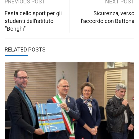
Post
PREVIOUS POST
NEXT POST
navigation
Festa dello sport per gli
Sicurezza, verso
studenti dell’istituto
l’accordo con Bettona
“Bonghi”
RELATED POSTS