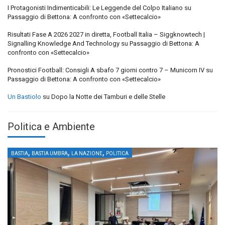
I Protagonisti Indimenticabili: Le Leggende del Colpo Italiano
su
Passaggio di Bettona: A confronto con «Settecalcio»
Risultati Fase A 2026 2027 in diretta, Football Italia – Siggknowtech |
Signalling Knowledge And Technology
su
Passaggio di Bettona: A
confronto con «Settecalcio»
Pronostici Football: Consigli A sbafo 7 giorni contro 7 – Municorn IV
su
Passaggio di Bettona: A confronto con «Settecalcio»
Un Bastiolo
su
Dopo la Notte dei Tamburi e delle Stelle
Politica e Ambiente
,
,
,
BASTIA
BASTIA UMBRA
LA NAZIONE
POLITICA