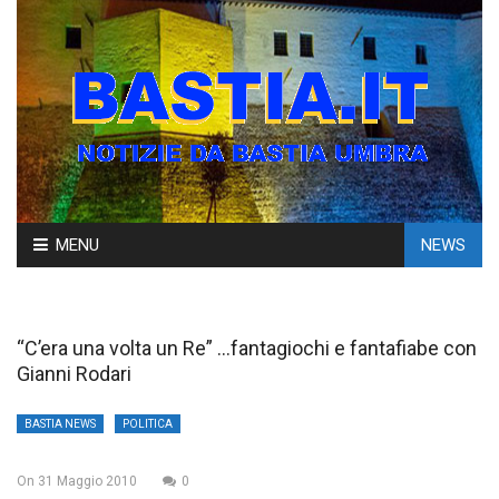
Skip
MENU
NEWS
to
content
“C’era una volta un Re” …fantagiochi e fantafiabe con
Gianni Rodari
BASTIA NEWS
POLITICA
On
31 Maggio 2010
0