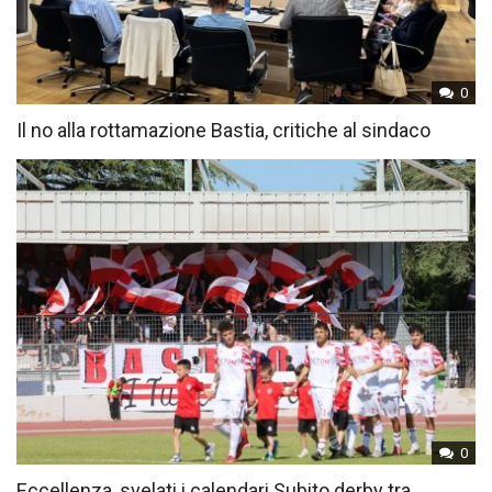
0
Il no alla rottamazione Bastia, critiche al sindaco
0
Eccellenza, svelati i calendari Subito derby tra