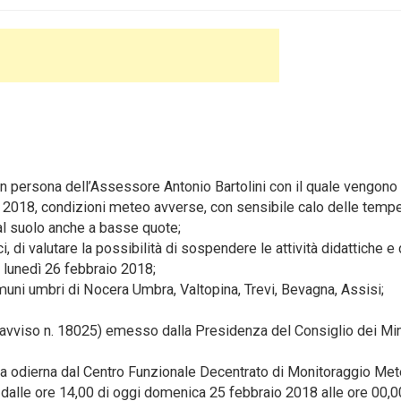
 persona dell’Assessore Antonio Bartolini con il quale vengono
o 2018, condizioni meteo avverse, con sensibile calo delle temp
al suolo anche a basse quote;
i, di valutare la possibilità di sospendere le attività didattiche e 
i lunedì 26 febbraio 2018;
uni umbri di Nocera Umbra, Valtopina, Trevi, Bevagna, Assisi;
(avviso n. 18025) emesso dalla Presidenza del Consiglio dei Min
data odierna dal Centro Funzionale Decentrato di Monitoraggio Me
dalle ore 14,00 di oggi domenica 25 febbraio 2018 alle ore 00,0