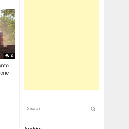
0
onto
lione
Search
for: