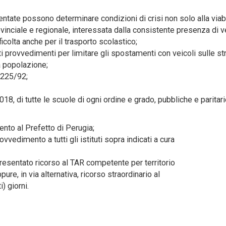
tate possono determinare condizioni di crisi non solo alla viabi
vinciale e regionale, interessata dalla consistente presenza di v
icolta anche per il trasporto scolastico;
provvedimenti per limitare gli spostamenti con veicoli sulle str
ra popolazione;
.225/92;
018, di tutte le scuole di ogni ordine e grado, pubbliche e paritari
nto al Prefetto di Perugia;
vedimento a tutti gli istituti sopra indicati a cura
esentato ricorso al TAR competente per territorio
ure, in via alternativa, ricorso straordinario al
) giorni.