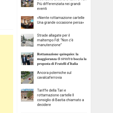
Più differenziata nei grandi
eventi
«Niente rottamazione cartelle
Una grande occasione persa»
Strade allagate per il
maltempo FdI: “Non c’è
manutenzione”
𝐑𝐨𝐭𝐭𝐚𝐦𝐚𝐳𝐢𝐨𝐧𝐞-𝐪𝐮i𝐧𝐪𝐮𝐢𝐞𝐬: 𝐥𝐚
𝐦𝐚𝐠𝐠𝐢𝐨𝐫𝐚𝐧𝐳𝐚 di sinistra 𝐛𝐨𝐜𝐜𝐢𝐚 𝐥𝐚
𝐩𝐫𝐨𝐩𝐨𝐬𝐭𝐚 𝐝𝐢 𝐅𝐫𝐚𝐭𝐞𝐥𝐥𝐢 𝐝’𝐈𝐭𝐚𝐥𝐢𝐚
Ancora polemiche sul
cavalcaferrovia
Tariffe della Tari e
rottamazione cartelle Il
consiglio di Bastia chiamato a
decidere