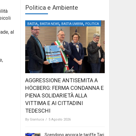
Politica e Ambiente
lità
eicoli
,
,
,
BASTIA
BASTIA NEWS
BASTIA UMBRA
POLITICA
ade, al
e,
AGGRESSIONE ANTISEMITA A
HÖCBERG: FERMA CONDANNA E
PIENA SOLIDARIETÀ ALLA
VITTIMA E AI CITTADINI
TEDESCHI
By
Gianluca
/
5 Agosto 2026
Scendono ancora le tariffe Tari