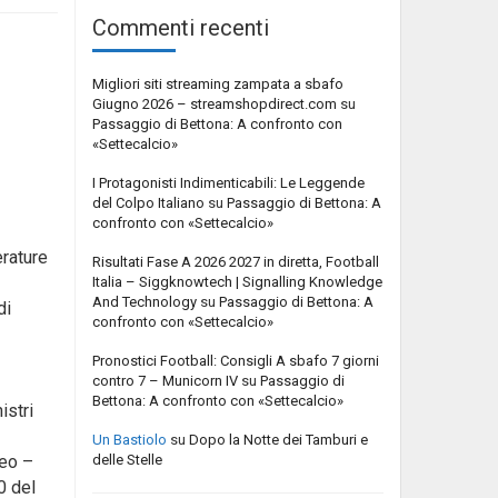
Commenti recenti
Migliori siti streaming zampata a sbafo
Giugno 2026 – streamshopdirect.com
su
Passaggio di Bettona: A confronto con
«Settecalcio»
I Protagonisti Indimenticabili: Le Leggende
del Colpo Italiano
su
Passaggio di Bettona: A
confronto con «Settecalcio»
erature
Risultati Fase A 2026 2027 in diretta, Football
Italia – Siggknowtech | Signalling Knowledge
And Technology
su
Passaggio di Bettona: A
di
confronto con «Settecalcio»
Pronostici Football: Consigli A sbafo 7 giorni
contro 7 – Municorn IV
su
Passaggio di
Bettona: A confronto con «Settecalcio»
istri
Un Bastiolo
su
Dopo la Notte dei Tamburi e
delle Stelle
teo –
0 del