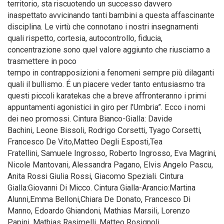
territorio, sta riscuotendo un successo davvero
inaspettato avvicinando tanti bambini a questa affascinante
disciplina. Le virtù che connotano i nostri insegnamenti
quali rispetto, cortesia, autocontrollo, fiducia,
concentrazione sono quel valore aggiunto che riusciamo a
trasmettere in poco
tempo in contrapposizioni a fenomeni sempre più dilaganti
quali il bullismo. É un piacere veder tanto entusiasmo tra
questi piccoli karatekas che a breve affronteranno i primi
appuntamenti agonistici in giro per l’Umbria”. Ecco i nomi
dei neo promossi. Cintura Bianco-Gialla: Davide
Bachini, Leone Bissoli, Rodrigo Corsetti, Tyago Corsetti,
Francesco De Vito,Matteo Degli Esposti,Tea
Fratellini, Samuele Ingrosso, Roberto Ingrosso, Eva Magrini,
Nicole Mantovani, Alessandra Pagano, Elvis Angelo Pascu,
Anita Rossi Giulia Rossi, Giacomo Speziali. Cintura
Gialla:Giovanni Di Micco. Cintura Gialla-Arancio:Martina
Alunni,Emma Belloni,Chiara De Donato, Francesco Di
Manno, Edoardo Ghiandoni, Mathias Marsili, Lorenzo
Papini, Mathias Rasimelli, Matteo Rosignoli,