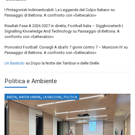
I Protagonisti Indimenticabili: Le Leggende del Colpo Italiano
su
Passaggio di Bettona: A confronto con «Settecalcio»
Risultati Fase A 2026 2027 in diretta, Football Italia – Siggknowtech |
Signalling Knowledge And Technology
su
Passaggio di Bettona: A
confronto con «Settecalcio»
Pronostici Football: Consigli A sbafo 7 giorni contro 7 – Municorn IV
su
Passaggio di Bettona: A confronto con «Settecalcio»
Un Bastiolo
su
Dopo la Notte dei Tamburi e delle Stelle
Politica e Ambiente
,
,
,
BASTIA
BASTIA UMBRA
LA NAZIONE
POLITICA