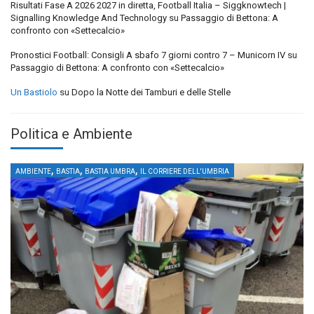
Risultati Fase A 2026 2027 in diretta, Football Italia – Siggknowtech |
Signalling Knowledge And Technology
su
Passaggio di Bettona: A
confronto con «Settecalcio»
Pronostici Football: Consigli A sbafo 7 giorni contro 7 – Municorn IV
su
Passaggio di Bettona: A confronto con «Settecalcio»
Un Bastiolo
su
Dopo la Notte dei Tamburi e delle Stelle
Politica e Ambiente
,
,
,
AMBIENTE
BASTIA
BASTIA UMBRA
IL CORRIERE DELL'UMBRIA