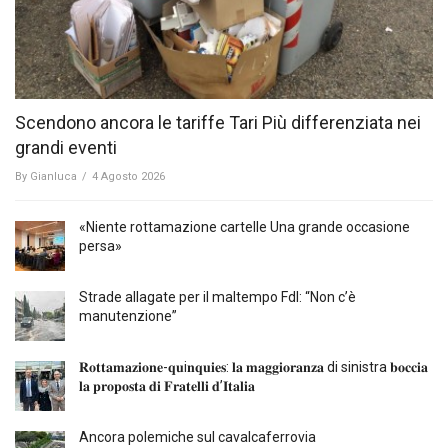
Scendono ancora le tariffe Tari Più differenziata nei
grandi eventi
By
Gianluca
/
4 Agosto 2026
«Niente rottamazione cartelle Una grande occasione
persa»
Strade allagate per il maltempo FdI: “Non c’è
manutenzione”
𝐑𝐨𝐭𝐭𝐚𝐦𝐚𝐳𝐢𝐨𝐧𝐞-𝐪𝐮i𝐧𝐪𝐮𝐢𝐞𝐬: 𝐥𝐚 𝐦𝐚𝐠𝐠𝐢𝐨𝐫𝐚𝐧𝐳𝐚 di sinistra 𝐛𝐨𝐜𝐜𝐢𝐚
𝐥𝐚 𝐩𝐫𝐨𝐩𝐨𝐬𝐭𝐚 𝐝𝐢 𝐅𝐫𝐚𝐭𝐞𝐥𝐥𝐢 𝐝’𝐈𝐭𝐚𝐥𝐢𝐚
Ancora polemiche sul cavalcaferrovia