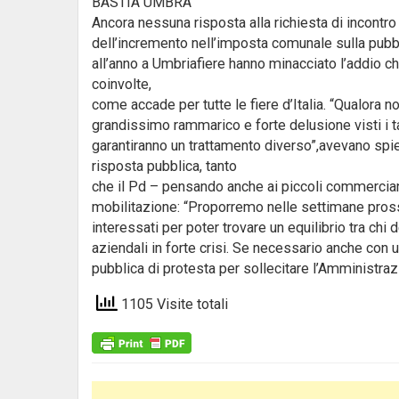
BASTIA UMBRA
Ancora nessuna risposta alla richiesta di incontr
dell’incremento nell’imposta comunale sulla pubbl
all’anno a Umbriafiere hanno minacciato l’addio chi
coinvolte,
come accade per tutte le fiere d’Italia. “Qualora 
grandissimo rammarico e forte delusione visti i tan
garantiranno un trattamento diverso”,avevano spi
risposta pubblica, tanto
che il Pd – pensando anche ai piccoli commercianti
mobilitazione: “Proporremo nelle settimane prossi
interessati per poter trovare un equilibrio tra chi 
aziendali in forte crisi. Se necessario anche con
pubblica di protesta per sollecitare l’Amministraz
1105 Visite totali