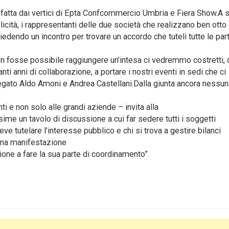
o fatta dai vertici di Epta Confcommercio Umbria e Fiera Show.A 
icità, i rappresentanti delle due società che realizzano ben otto
edendo un incontro per trovare un accordo che tuteli tutte le part
non fosse possibile raggiungere un’intesa ci vedremmo costretti,
ti anni di collaborazione, a portare i nostri eventi in sedi che ci
egato Aldo Amoni e Andrea Castellani.Dalla giunta ancora nessun
 e non solo alle grandi aziende – invita alla
me un tavolo di discussione a cui far sedere tutti i soggetti
deve tutelare l’interesse pubblico e chi si trova a gestire bilanci
 una manifestazione
ione a fare la sua parte di coordinamento”.