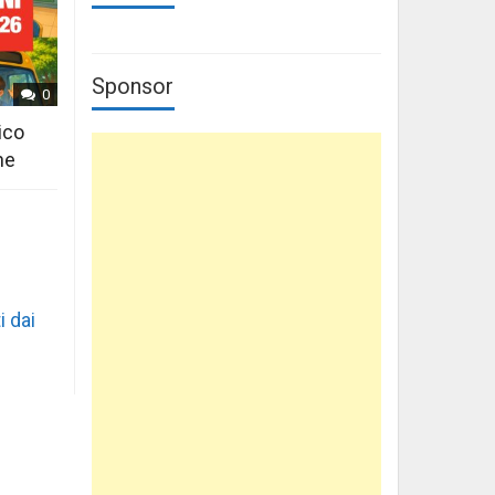
Sponsor
0
ico
ne
i dai