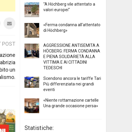
“A Höchberg vile attentato a
valori europei”
«Ferma condanna all’attentato
di Höchberg»
 POST
AGGRESSIONE ANTISEMITA A
HÖCBERG: FERMA CONDANNA
razione
E PIENA SOLIDARIETÀ ALLA
abrizia
VITTIMA E AI CITTADINI
TEDESCHI
bito un
alismo.
Scendono ancora le tariffe Tari
Più differenziata nei grandi
eventi
«Niente rottamazione cartelle
Una grande occasione persa»
Statistiche: