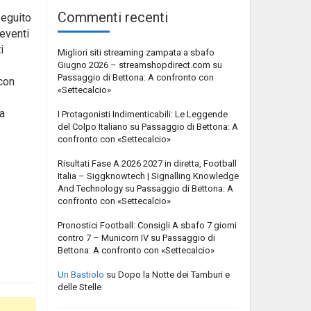
Commenti recenti
seguito
 eventi
i
Migliori siti streaming zampata a sbafo
Giugno 2026 – streamshopdirect.com
su
Passaggio di Bettona: A confronto con
 con
«Settecalcio»
a
I Protagonisti Indimenticabili: Le Leggende
del Colpo Italiano
su
Passaggio di Bettona: A
confronto con «Settecalcio»
Risultati Fase A 2026 2027 in diretta, Football
Italia – Siggknowtech | Signalling Knowledge
And Technology
su
Passaggio di Bettona: A
confronto con «Settecalcio»
Pronostici Football: Consigli A sbafo 7 giorni
contro 7 – Municorn IV
su
Passaggio di
Bettona: A confronto con «Settecalcio»
Un Bastiolo
su
Dopo la Notte dei Tamburi e
delle Stelle