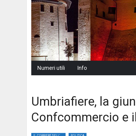
Skip
Numeri utili
Info
to
content
Umbriafiere, la giun
Confcommercio e il 
IL CORRIERE DELL'UMBRIA
POLITICA