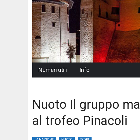
Skip
Numeri utili
Info
to
content
Nuoto Il gruppo ma
al trofeo Pinacoli
LA NAZIONE
NUOTO
SPORT