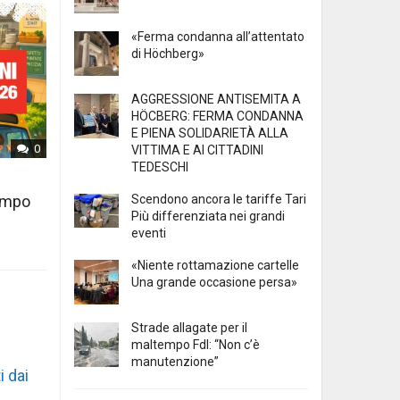
«Ferma condanna all’attentato
di Höchberg»
AGGRESSIONE ANTISEMITA A
HÖCBERG: FERMA CONDANNA
E PIENA SOLIDARIETÀ ALLA
0
VITTIMA E AI CITTADINI
TEDESCHI
Scendono ancora le tariffe Tari
tempo
Più differenziata nei grandi
eventi
«Niente rottamazione cartelle
Una grande occasione persa»
Strade allagate per il
maltempo FdI: “Non c’è
manutenzione”
i dai