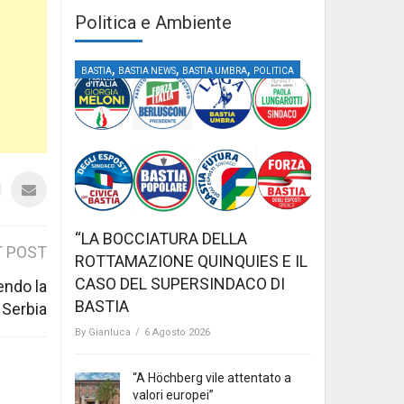
Politica e Ambiente
,
,
,
BASTIA
BASTIA NEWS
BASTIA UMBRA
POLITICA
“LA BOCCIATURA DELLA
 POST
ROTTAMAZIONE QUINQUIES E IL
CASO DEL SUPERSINDACO DI
endo la
BASTIA
Serbia
By
Gianluca
/
6 Agosto 2026
“A Höchberg vile attentato a
valori europei”