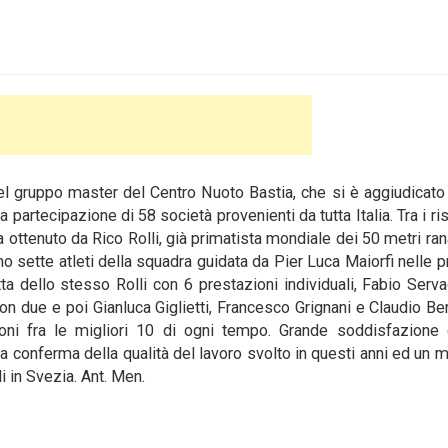
el gruppo master del Centro Nuoto Bastia, che si è aggiudicato 
a partecipazione di 58 società provenienti da tutta Italia.
Tra i ri
na ottenuto da Rico Rolli, già primatista mondiale dei 50 metri ran
no sette atleti della squadra guidata da Pier Luca Maiorfi nelle 
atta dello stesso Rolli con 6 prestazioni individuali, Fabio Serv
 due e poi Gianluca Giglietti, Francesco Grignani e Claudio Berr
ioni fra le migliori 10 di ogni tempo. Grande soddisfazione 
la conferma della qualità del lavoro svolto in questi anni ed un m
i in Svezia. Ant. Men.