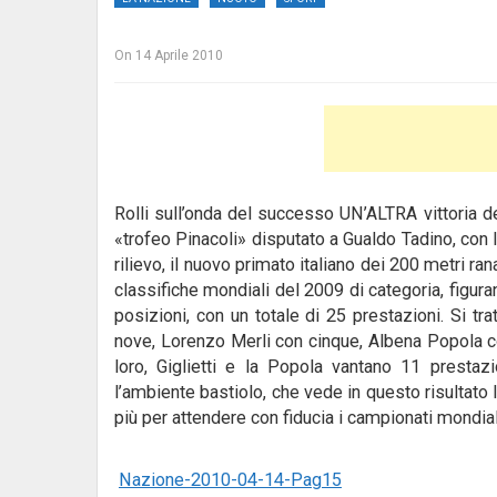
On
14 Aprile 2010
Rolli sull’onda del successo UN’ALTRA vittoria d
«trofeo Pinacoli» disputato a Gualdo Tadino, con l
rilievo, il nuovo primato italiano dei 200 metri ra
classifiche mondiali del 2009 di categoria, figura
posizioni, con un totale di 25 prestazioni. Si tr
nove, Lorenzo Merli con cinque, Albena Popola con
loro, Giglietti e la Popola vantano 11 prestaz
l’ambiente bastiolo, che vede in questo risultato 
più per attendere con fiducia i campionati mondial
Nazione-2010-04-14-Pag15