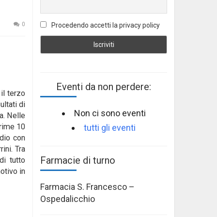
0
Procedendo accetti la privacy policy
Eventi da non perdere:
il terzo
sultati di
Non ci sono eventi
a. Nelle
prime 10
tutti gli eventi
adio con
ini. Tra
Farmacie di turno
di tutto
otivo in
Farmacia S. Francesco –
Ospedalicchio