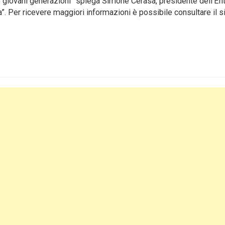
e giovani generazioni” spiega Simone Cerasa, presidente dell’En
a”. Per ricevere maggiori informazioni è possibile consultare il s