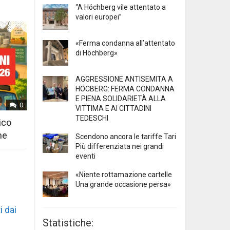
“A Höchberg vile attentato a
valori europei”
«Ferma condanna all’attentato
di Höchberg»
AGGRESSIONE ANTISEMITA A
HÖCBERG: FERMA CONDANNA
E PIENA SOLIDARIETÀ ALLA
0
VITTIMA E AI CITTADINI
TEDESCHI
ico
ne
Scendono ancora le tariffe Tari
Più differenziata nei grandi
eventi
«Niente rottamazione cartelle
Una grande occasione persa»
i dai
Statistiche: