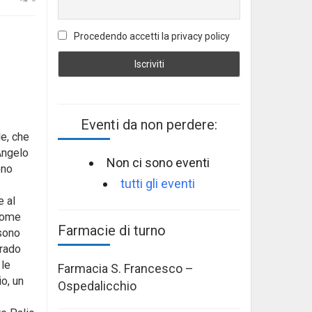
Procedendo accetti la privacy policy
Eventi da non perdere:
le, che
Angelo
Non ci sono eventi
ono
tutti gli eventi
e al
 come
Farmacie di turno
ssono
grado
 le
Farmacia S. Francesco –
io, un
Ospedalicchio