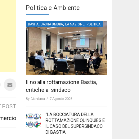
Politica e Ambiente
,
,
,
BASTIA
BASTIA UMBRA
LA NAZIONE
POLITICA
Il no alla rottamazione Bastia,
critiche al sindaco
By
Gianluca
/
7 Agosto 2026
 POST
“LA BOCCIATURA DELLA
mercio
ROTTAMAZIONE QUINQUIES E
IL CASO DEL SUPERSINDACO
DI BASTIA