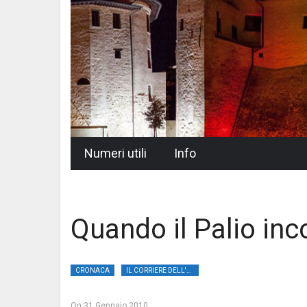
Skip
Numeri utili
Info
to
content
Quando il Palio inc
CRONACA
IL CORRIERE DELL'UMBRIA
On
31 Gennaio 2010