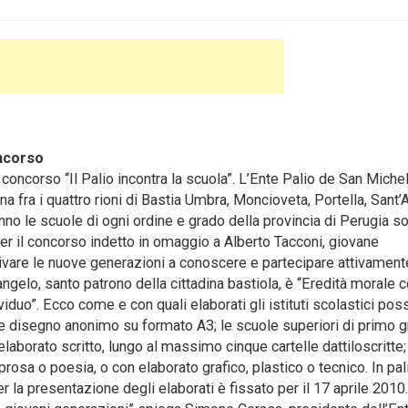
ncorso
concorso “Il Palio incontra la scuola”. L’Ente Palio de San Miche
a fra i quattro rioni di Bastia Umbra, Moncioveta, Portella, Sant’
nno le scuole di ogni ordine e grado della provincia di Perugia s
er il concorso indetto in omaggio a Alberto Tacconi, giovane
vare le nuove generazioni a conoscere e partecipare attivament
ngelo, santo patrono della cittadina bastiola, è “Eredità morale
ividuo”. Ecco come e con quali elaborati gli istituti scolastici po
te disegno anonimo su formato A3; le scuole superiori di primo 
aborato scritto, lungo al massimo cinque cartelle dattiloscritte;
rosa o poesia, o con elaborato grafico, plastico o tecnico. In pal
r la presentazione degli elaborati è fissato per il 17 aprile 2010.