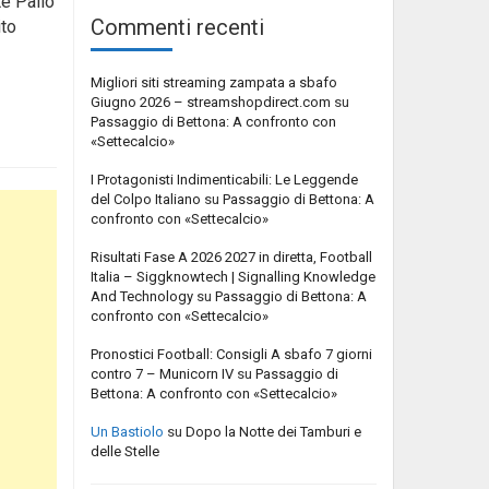
te Palio
Commenti recenti
ito
Migliori siti streaming zampata a sbafo
Giugno 2026 – streamshopdirect.com
su
Passaggio di Bettona: A confronto con
«Settecalcio»
I Protagonisti Indimenticabili: Le Leggende
del Colpo Italiano
su
Passaggio di Bettona: A
confronto con «Settecalcio»
Risultati Fase A 2026 2027 in diretta, Football
Italia – Siggknowtech | Signalling Knowledge
And Technology
su
Passaggio di Bettona: A
confronto con «Settecalcio»
Pronostici Football: Consigli A sbafo 7 giorni
contro 7 – Municorn IV
su
Passaggio di
Bettona: A confronto con «Settecalcio»
Un Bastiolo
su
Dopo la Notte dei Tamburi e
delle Stelle