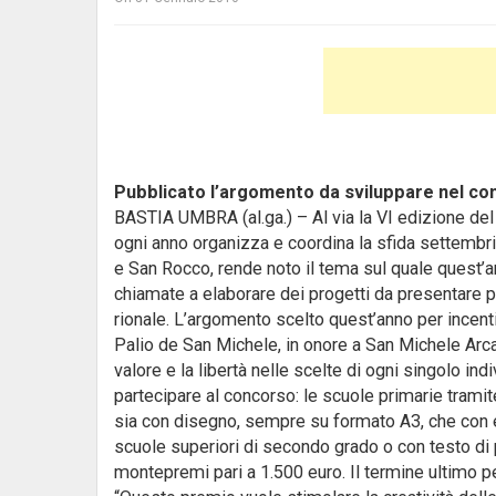
Pubblicato l’argomento da sviluppare nel co
BASTIA UMBRA (al.ga.) – Al via la VI edizione del 
ogni anno organizza e coordina la sfida settembrin
e San Rocco, rende noto il tema sul quale quest’a
chiamate a elaborare dei progetti da presentare p
rionale.
L’argomento scelto quest’anno per incenti
Palio de San Michele, in onore a San Michele Arca
valore e la libertà nelle scelte di ogni singolo ind
partecipare al concorso: le scuole primarie trami
sia con disegno, sempre su formato A3, che con el
scuole superiori di secondo grado o con testo di p
montepremi pari a 1.500 euro. Il termine ultimo pe