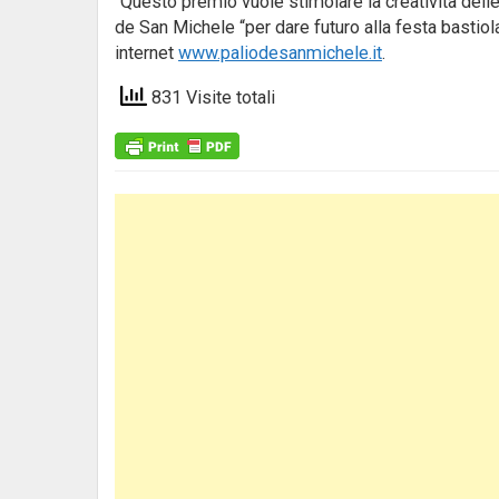
“Questo premio vuole stimolare la creatività dell
de San Michele “per dare futuro alla festa bastiol
internet
www.paliodesanmichele.it
.
831 Visite totali