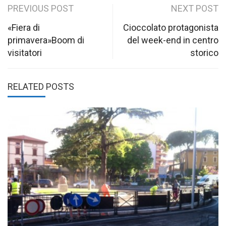
Post
PREVIOUS POST
NEXT POST
navigation
«Fiera di
Cioccolato protagonista
primavera»Boom di
del week-end in centro
visitatori
storico
RELATED POSTS