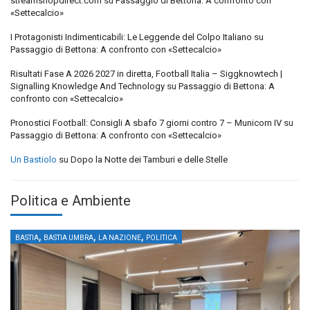
streamshopdirect.com
su
Passaggio di Bettona: A confronto con
«Settecalcio»
I Protagonisti Indimenticabili: Le Leggende del Colpo Italiano
su
Passaggio di Bettona: A confronto con «Settecalcio»
Risultati Fase A 2026 2027 in diretta, Football Italia – Siggknowtech |
Signalling Knowledge And Technology
su
Passaggio di Bettona: A
confronto con «Settecalcio»
Pronostici Football: Consigli A sbafo 7 giorni contro 7 – Municorn IV
su
Passaggio di Bettona: A confronto con «Settecalcio»
Un Bastiolo
su
Dopo la Notte dei Tamburi e delle Stelle
Politica e Ambiente
,
,
,
BASTIA
BASTIA UMBRA
LA NAZIONE
POLITICA