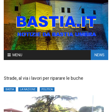
Skip
MENU
NEWS
to
content
Strade, al via i lavori per riparare le buche
BASTIA
LA NAZIONE
POLITICA