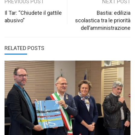
Post
PREVIOUS POST
NEXT POST
navigation
Il Tar: “Chiudete il gattile
Bastia: edilizia
abusivo”
scolastica tra le priorità
dell’amministrazione
RELATED POSTS