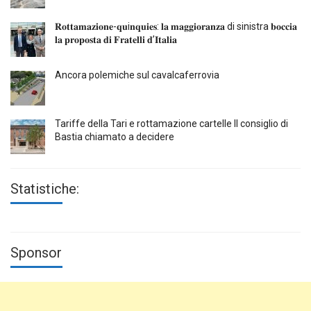
𝐑𝐨𝐭𝐭𝐚𝐦𝐚𝐳𝐢𝐨𝐧𝐞-𝐪𝐮i𝐧𝐪𝐮𝐢𝐞𝐬: 𝐥𝐚 𝐦𝐚𝐠𝐠𝐢𝐨𝐫𝐚𝐧𝐳𝐚 di sinistra 𝐛𝐨𝐜𝐜𝐢𝐚
𝐥𝐚 𝐩𝐫𝐨𝐩𝐨𝐬𝐭𝐚 𝐝𝐢 𝐅𝐫𝐚𝐭𝐞𝐥𝐥𝐢 𝐝’𝐈𝐭𝐚𝐥𝐢𝐚
Ancora polemiche sul cavalcaferrovia
Tariffe della Tari e rottamazione cartelle Il consiglio di
Bastia chiamato a decidere
Statistiche:
Sponsor