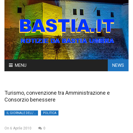
Skip
MENU
NEWS
to
content
Turismo, convenzione tra Amministrazione e
Consorzio benessere
IL GIORNALE DELL'UMBRIA
POLITICA
On
6 Aprile 2010
0